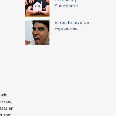
Herencia y
Sucesiones
El delito leve de
vejaciones
ario
demás,
lata en
s
son: