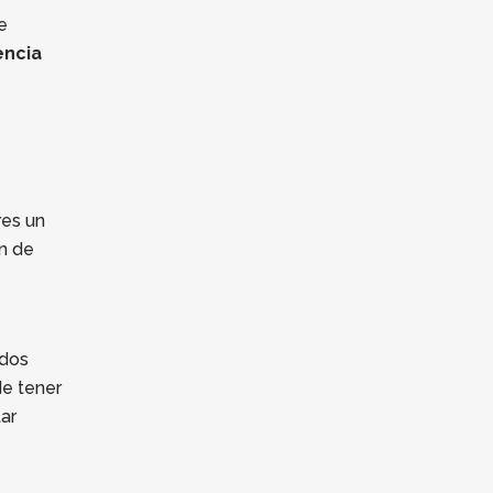
e
encia
e
res un
n de
odos
de tener
tar