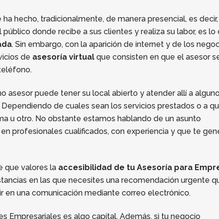
e ha hecho, tradicionalmente, de manera presencial, es decir,
público donde recibe a sus clientes y realiza su labor, es lo
ada
. Sin embargo, con la aparición de internet y de los nego
vicios de
asesoría virtual
que consisten en que el asesor s
teléfono.
 asesor puede tener su local abierto y atender allí a algun
ine. Dependiendo de cuales sean los servicios prestados o a q
ema u otro. No obstante estamos hablando de un asunto
n profesionales cualificados, con experiencia y que te gen
e que valores la
accesibilidad de tu Asesoría para Empr
unstancias en las que necesites una recomendación urgente q
r en una comunicación mediante correo electrónico.
es Empresariales es algo capital. Además, si tu negocio