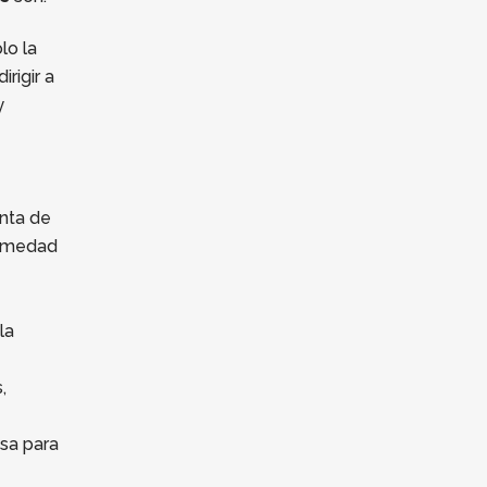
lo la
rigir a
y
enta de
ermedad
la
,
esa para