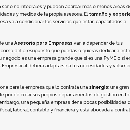
n ser o no integrales y pueden abarcar más o menos áreas d
idades y medios de la propia asesoría. El
tamaño y experi
resa va a condicionar los servicios que están capacitados a
 de una
Asesoría para Empresas
van a depender de tus
í como del presupuesto que puedas o quieras dedicar a est
i tu negocio es una empresa grande que si es una PyME o si e
a Empresarial deberá adaptarse a tus necesidades y volume
one para la empresa que lo contrata una
sinergia
; una gran
e puede crear sus propios departamentos de gestión en t
n embargo, una pequeña empresa tiene pocas posibilidades 
iscal, laboral, contable y financiera y está abocada a contra