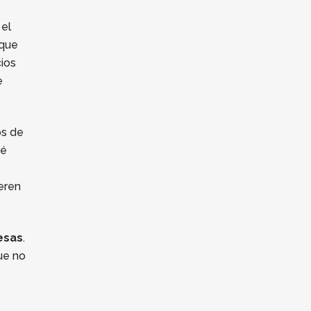
 el
 que
cios
e
os de
ué
eren
esas
.
ue no