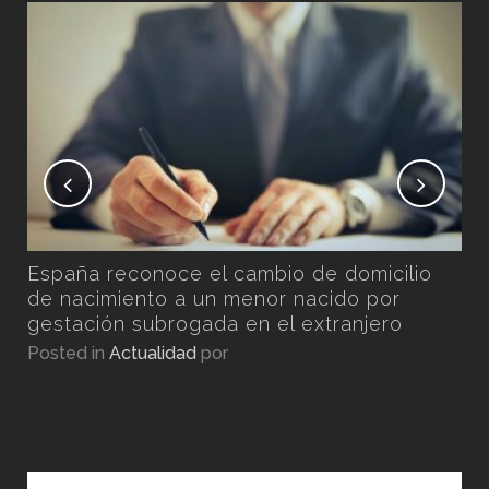
No
Ex
Pos
n
España reconoce el cambio de domicilio
por
de nacimiento a un menor nacido por
gestación subrogada en el extranjero
Posted in
Actualidad
por