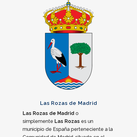
asesoramiento legal
siento arrobada, respaldada,
práctico y efectivo para
aconse
tomar decisiones
informadas.
Estoy muy contento con
los resultados.
Las Rozas de Madrid
Las Rozas de Madrid
o
simplemente
Las Rozas
es un
municipio de España perteneciente a la