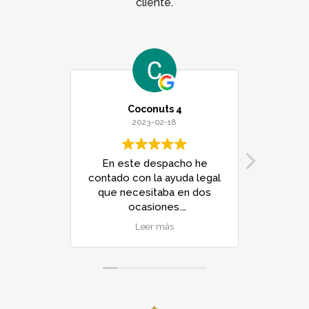
cliente.
Coconuts 4
2023-02-18
En este despacho he
Sin duda
contado con la ayuda legal
su pro
que necesitaba en dos
cinco e
ocasiones.
para 
describ
Leer más
A destacar la atención
realiza
personalizada y rápida
profes
(aunque luego la
profes
Administración se toma su
durante 
tiempo para las
del proc
resoluciones), con un
largo 