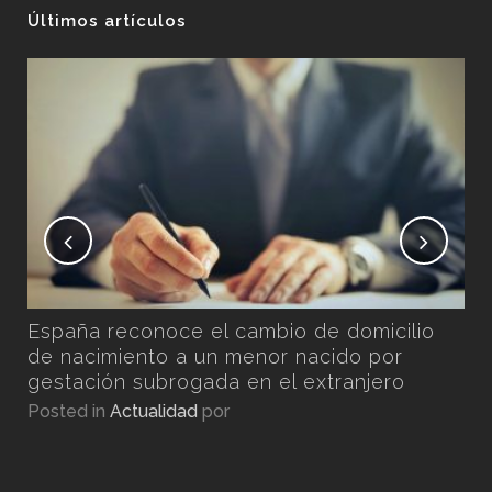
Últimos artículos
No
Ex
Pos
n
España reconoce el cambio de domicilio
por
de nacimiento a un menor nacido por
gestación subrogada en el extranjero
Posted in
Actualidad
por