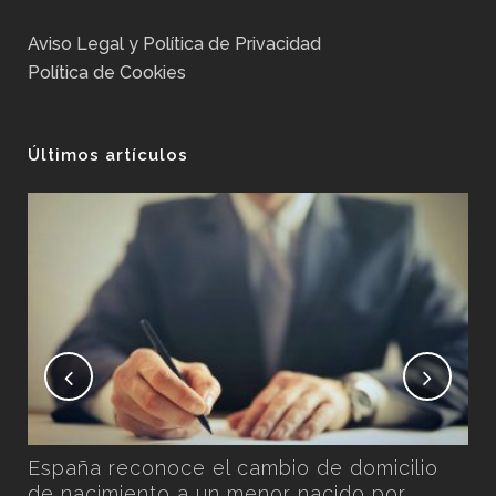
Aviso Legal y Política de Privacidad
Política de Cookies
Últimos artículos
No
Ex
Pos
n
España reconoce el cambio de domicilio
por
de nacimiento a un menor nacido por