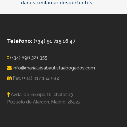
daños
,
reclamar desperfectos
Teléfono:
(+34) 91 715 16 47
(+34) 696 321 355
info@marialuisabautistaabogados.com
Fax. (+34) 917 152 942
Avda. de Europa 16, chalet 13.
Pozuelo de Alarcón. Madrid. 28223.