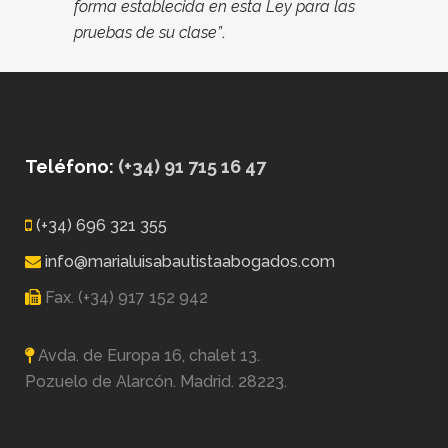
forma establecida en esta Ley para las
pruebas de su clase”
.
Teléfono:
(+34) 91 715 16 47
(+34) 696 321 355
info@marialuisabautistaabogados.com
Fax. (+34) 917 152 942
Avda. de Europa 16, chalet 13.
Pozuelo de Alarcón. Madrid. 28223.