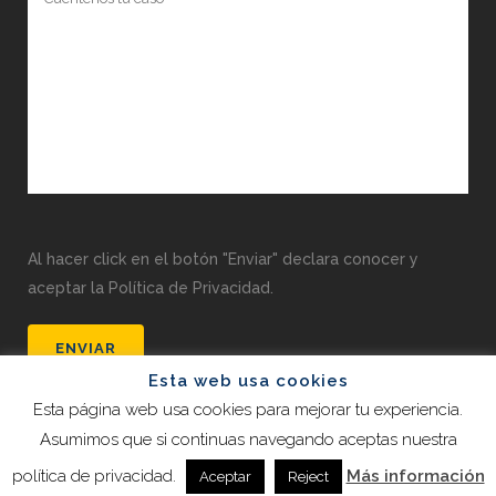
Al hacer click en el botón "Enviar" declara conocer y
aceptar la Política de Privacidad.
Esta web usa cookies
Esta página web usa cookies para mejorar tu experiencia.
Asumimos que si continuas navegando aceptas nuestra
¡Pregúntanos tus dudas!
política de privacidad.
Más información
Aceptar
Reject
Maria Luisa Bautista Abogados 2022 |
Despacho de Abogados en Pozuelo