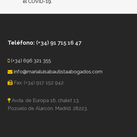
el COVID-19.
Teléfono:
(+34) 91 715 16 47
(+34) 696 321 355
info@marialuisabautistaabogados.com
Fax. (+34) 917 152 942
Avda. de Europa 16, chalet 13.
Pozuelo de Alarcón. Madrid. 28223.