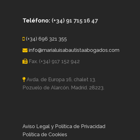
Teléfono:
(+34) 91 715 16 47
(+34) 696 321 355
info@marialuisabautistaabogados.com
Fax. (+34) 917 152 942
Avda. de Europa 16, chalet 13.
Pozuelo de Alarcón. Madrid. 28223.
Modificación del Lugar de Nacimie
en el Registro Civil para Menores
Nacidos por Gestación Subrogada
Posted in
Actualidad
por
Aviso Legal y Política de Privacidad
Política de Cookies