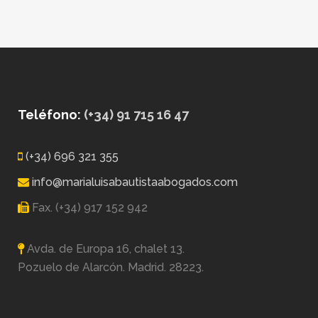
Teléfono:
(+34) 91 715 16 47
(+34) 696 321 355
info@marialuisabautistaabogados.com
Fax. (+34) 917 152 942
Avda. de Europa 16, chalet 13.
Pozuelo de Alarcón. Madrid. 28223.