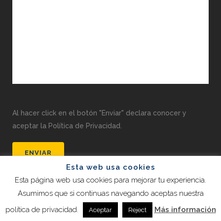
Al hacer click en el botón "Enviar" declara conocer y
aceptar la Política de Privacidad.
Esta web usa cookies
Esta página web usa cookies para mejorar tu experiencia.
Asumimos que si continuas navegando aceptas nuestra
política de privacidad.
Más información
Aceptar
Reject
Maria Luisa Bautista Abogados 2022 |
Despacho de Abogados en Pozuelo