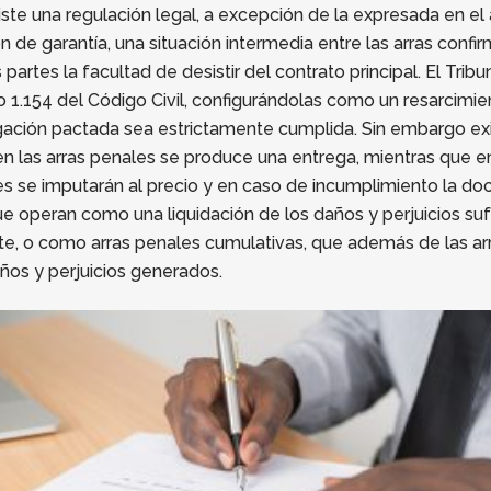
ste una regulación legal, a excepción de la expresada en el 
 de garantía, una situación intermedia entre las arras confirm
 partes la facultad de desistir del contrato principal. El Tri
ículo 1.154 del Código Civil, configurándolas como un resarcim
ligación pactada sea estrictamente cumplida. Sin embargo 
 las arras penales se produce una entrega, mientras que e
s se imputarán al precio y en caso de incumplimiento la doct
que operan como una liquidación de los daños y perjuicios s
e, o como arras penales cumulativas, que además de las arr
años y perjuicios generados.