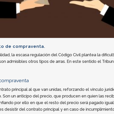
ato de compraventa.
idad, la escasa regulación del Código Civil plantea la dific
o, son admisibles otros tipos de arras. En este sentido el Tri
e compraventa
ato principal al que van unidas, reforzando el vínculo jurídi
Son un anticipo del precio, que producen en quien las reci
nfiando por ello en que el resto del precio será pagado igual
s desistir del contrato principal y en caso de incumplimient