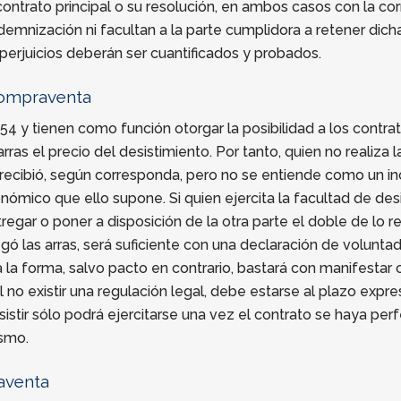
 contrato principal o su resolución, en ambos casos con la c
 indemnización ni facultan a la parte cumplidora a retener d
perjuicios deberán ser cuantificados y probados.
 compraventa
.454 y tienen como función otorgar la posibilidad a los cont
ras el precio del desistimiento. Por tanto, quien no realiza 
 recibió, según corresponda, pero no se entiende como un in
onómico que ello supone. Si quien ejercita la facultad de desi
tregar o poner a disposición de la otra parte el doble de lo re
regó las arras, será suficiente con una declaración de volunta
a forma, salvo pacto en contrario, bastará con manifestar cl
 al no existir una regulación legal, debe estarse al plazo e
istir sólo podrá ejercitarse una vez el contrato se haya pe
ismo.
aventa