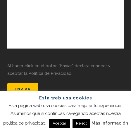
Al hacer click en el botón "Enviar" declara conocer y
aceptar la Política de Privacidad.
Esta web usa cookies
Esta página web usa cookies para mejorar tu experiencia.
Asumimos que si continuas navegando aceptas nuestra
política de privacidad.
Más información
Aceptar
Reject
Maria Luisa Bautista Abogados 2022 |
Despacho de Abogados en Pozuelo