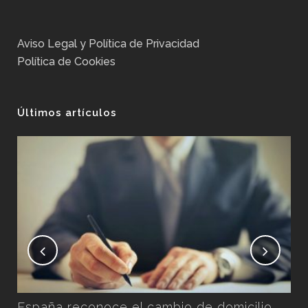
Aviso Legal y Política de Privacidad
Política de Cookies
Últimos artículos
No
Ex
Pos
n
España reconoce el cambio de domicilio