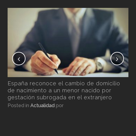
No
Ex
Pos
n
España reconoce el cambio de domicilio
por
de nacimiento a un menor nacido por
gestación subrogada en el extranjero
Posted in
Actualidad
por